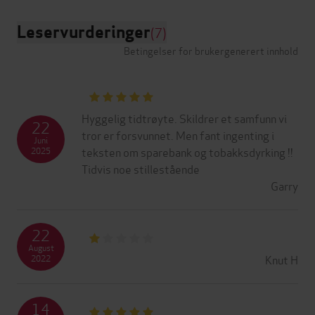
Leservurderinger
(7)
Betingelser for brukergenerert innhold
Hyggelig tidtrøyte. Skildrer et samfunn vi
22
tror er forsvunnet. Men fant ingenting i
Juni
teksten om sparebank og tobakksdyrking !!
2025
Tidvis noe stillestående
Garry
22
August
Knut H
2022
14