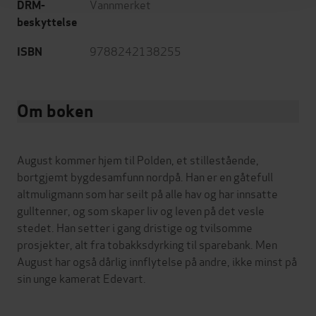
Vannmerket
DRM-
beskyttelse
9788242138255
ISBN
Om boken
August kommer hjem til Polden, et stillestående,
bortgjemt bygdesamfunn nordpå. Han er en gåtefull
altmuligmann som har seilt på alle hav og har innsatte
gulltenner, og som skaper liv og leven på det vesle
stedet. Han setter i gang dristige og tvilsomme
prosjekter, alt fra tobakksdyrking til sparebank. Men
August har også dårlig innflytelse på andre, ikke minst på
sin unge kamerat Edevart.