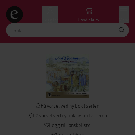
Logg inn
Handlekurv
Meny
Få varsel ved ny bok i serien
Få varsel ved ny bok av forfatteren
Legg til i ønskeliste
Gratis utdrag