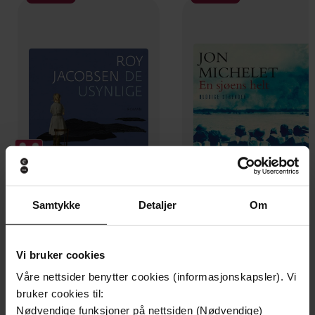
Samtykke
Detaljer
Om
399,-
199,-
De usynlige
En sjøens helt
Roy Jacobsen
Jon Michelet
Vi bruker cookies
LYDBOK
LYDBOK
Våre nettsider benytter cookies (informasjonskapsler). Vi
bruker cookies til:
Nødvendige funksjoner på nettsiden (Nødvendige)