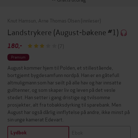
Knut Hamsun
,
Arne Thomas Olsen
(innleser)
Landstrykere
(August-bøkene #1)
180,-
(7)
Premium
August kommer hjem til Polden, et stillestående,
bortgjemt bygdesamfunn nordpå. Han er en gåtefull
altmuligmann som har seilt på alle hav og har innsatte
gulltenner, og som skaper liv og leven på det vesle
stedet. Han setter i gang dristige og tvilsomme
prosjekter, alt fra tobakksdyrking til sparebank. Men
August har også dårlig innflytelse på andre, ikke minst på
sin unge kamerat Edevart.
Ebok
Lydbok