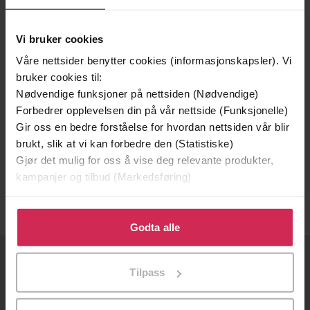
Vi bruker cookies
Våre nettsider benytter cookies (informasjonskapsler). Vi
bruker cookies til:
Nødvendige funksjoner på nettsiden (Nødvendige)
Forbedrer opplevelsen din på vår nettside (Funksjonelle)
Gir oss en bedre forståelse for hvordan nettsiden vår blir
199,-
brukt, slik at vi kan forbedre den (Statistiske)
Rampete Robin suser av gårde
Gjør det mulig for oss å vise deg relevante produkter,
Francesca Simon
kampanjer og tilbud (Markedsføring)
LYDBOK
Klikk på «Godta alle» for å gi oss ditt samtykke til å
bruke cookies for alle disse formålene. Du kan også
Godta alle
tilpasse ditt samtykke til spesifikke formål ved å klikke
på «Tilpass». Du kan når som helst trekke tilbake eller
OM OSS
Tilpass
endre ditt samtykke.
Om Ebok.no