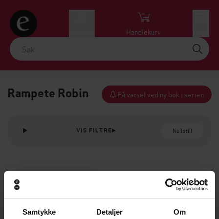
Logg inn
Handlekurv
Meny
Rampete Robin
Få varsel ved ny bok i serien
Nullstill
VIS FILTRE
Samtykke
Detaljer
Om