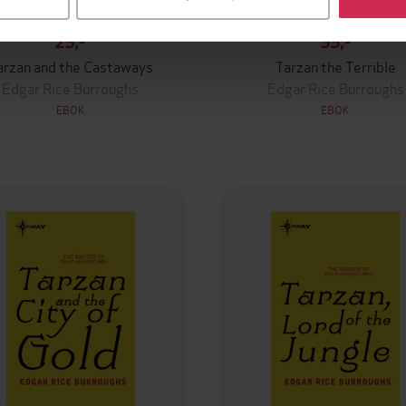
25,-
35,-
arzan and the Castaways
Tarzan the Terrible
Edgar Rice Burroughs
Edgar Rice Burroughs
EBOK
EBOK