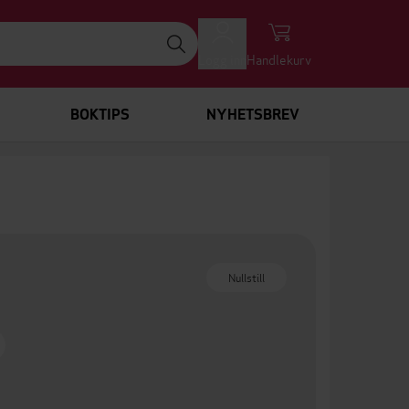
Logg inn
Handlekurv
BOKTIPS
NYHETSBREV
Nullstill