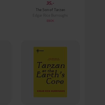
35,-
The Son of Tarzan
Edgar Rice Burroughs
EBOK