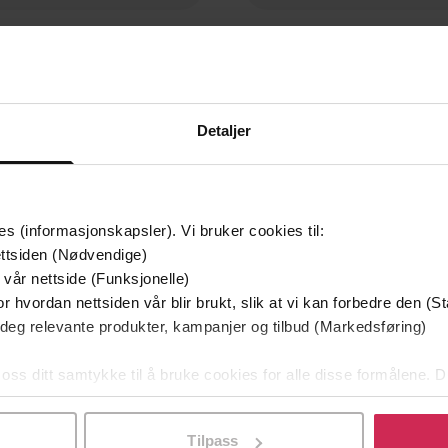
29,-
25,-
Tarzan and the Lion Man
Tarzan and the Forbidden 
Edgar Rice Burroughs
Edgar Rice Burroughs
EBOK
EBOK
Detaljer
es (informasjonskapsler). Vi bruker cookies til:
ttsiden (Nødvendige)
 vår nettside (Funksjonelle)
r hvordan nettsiden vår blir brukt, slik at vi kan forbedre den (St
 deg relevante produkter, kampanjer og tilbud (Markedsføring)
 oss ditt samtykke til å bruke cookies for alle disse formålene. D
l ved å klikke på «Tilpass». Du kan når som helst trekke tilbake
Tilpass