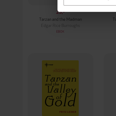
25,-
Tarzan and the Madman
T
Edgar Rice Burroughs
EBOK