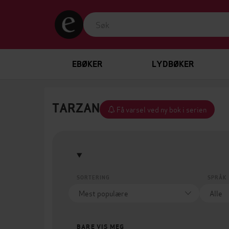
EBØKER
LYDBØKER
TARZAN
Få varsel ved ny bok i serien
SORTERING
SPRÅK
BARE VIS MEG