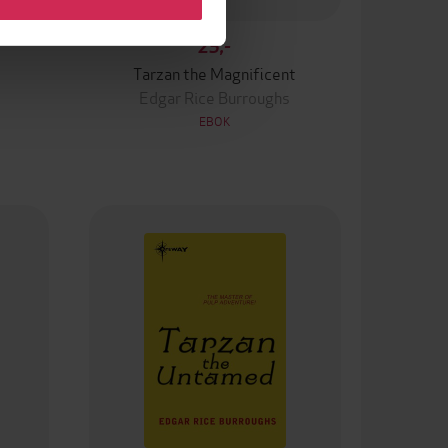
25,-
Tarzan the Magnificent
Edgar Rice Burroughs
EBOK