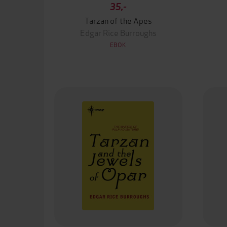
35,-
Tarzan of the Apes
Edgar Rice Burroughs
EBOK