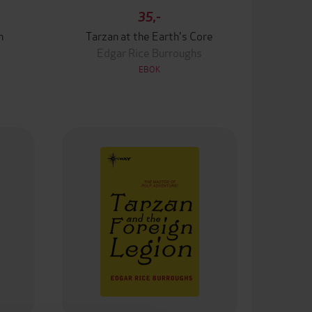
35,-
n
Tarzan at the Earth's Core
Edgar Rice Burroughs
EBOK