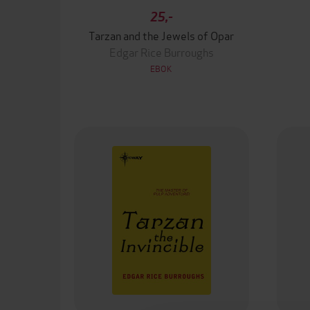
25,-
Tarzan and the Jewels of Opar
Edgar Rice Burroughs
EBOK