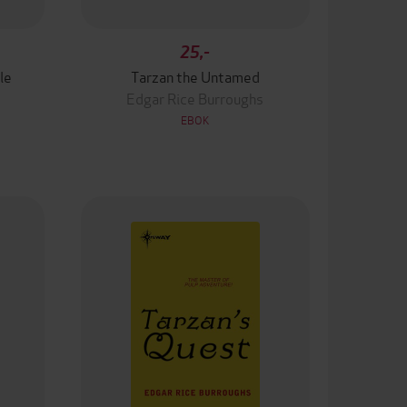
25,-
le
Tarzan the Untamed
Edgar Rice Burroughs
EBOK