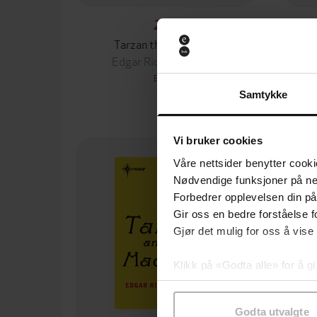
25,-
Tarzan the Invincible
Edgar Rice Burroughs
EBOK
Samtykke
Vi bruker cookies
Våre nettsider benytter cooki
Nødvendige funksjoner på ne
Forbedrer opplevelsen din på
Gir oss en bedre forståelse fo
Gjør det mulig for oss å vise
Klikk på «Godta alle» for å gi
samtykke til spesifikke formå
Godta utvalgte