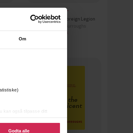
39,-
City
Tarzan and the Foreign Legion
Edgar Rice Burroughs
EBOK
Om
atistiske)
u kan også tilpasse ditt
 eller endre ditt samtykke.
Godta alle