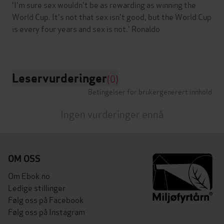
'I'm sure sex wouldn't be as rewarding as winning the
World Cup. It's not that sex isn't good, but the World Cup
is every four years and sex is not.' Ronaldo
Leservurderinger
(0)
Betingelser for brukergenerert innhold
Ingen vurderinger ennå
OM OSS
Om Ebok.no
Ledige stillinger
Følg oss på Facebook
Følg oss på Instagram