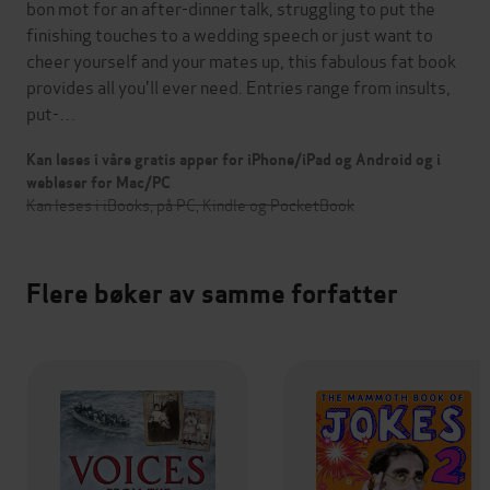
bon mot for an after-dinner talk, struggling to put the
finishing touches to a wedding speech or just want to
cheer yourself and your mates up, this fabulous fat book
provides all you'll ever need. Entries range from insults,
put-…
Kan leses i våre gratis apper for iPhone/iPad og Android og i
webleser for Mac/PC
Kan leses i iBooks, på PC, Kindle og PocketBook
Flere bøker av samme forfatter