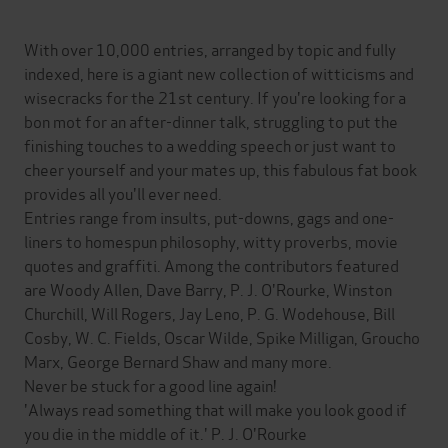
With over 10,000 entries, arranged by topic and fully
indexed, here is a giant new collection of witticisms and
wisecracks for the 21st century. If you're looking for a
bon mot for an after-dinner talk, struggling to put the
finishing touches to a wedding speech or just want to
cheer yourself and your mates up, this fabulous fat book
provides all you'll ever need.
Entries range from insults, put-downs, gags and one-
liners to homespun philosophy, witty proverbs, movie
quotes and graffiti. Among the contributors featured
are Woody Allen, Dave Barry, P. J. O'Rourke, Winston
Churchill, Will Rogers, Jay Leno, P. G. Wodehouse, Bill
Cosby, W. C. Fields, Oscar Wilde, Spike Milligan, Groucho
Marx, George Bernard Shaw and many more.
Never be stuck for a good line again!
'Always read something that will make you look good if
you die in the middle of it.' P. J. O'Rourke