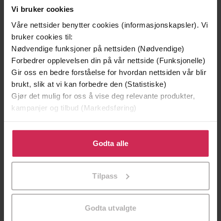
Vi bruker cookies
Våre nettsider benytter cookies (informasjonskapsler). Vi
bruker cookies til:
Nødvendige funksjoner på nettsiden (Nødvendige)
Forbedrer opplevelsen din på vår nettside (Funksjonelle)
Gir oss en bedre forståelse for hvordan nettsiden vår blir
brukt, slik at vi kan forbedre den (Statistiske)
Gjør det mulig for oss å vise deg relevante produkter,
kampanjer og tilbud (Markedsføring)
Klikk på «Godta alle» for å gi oss ditt samtykke til å
199,-
349,-
bruke cookies for alle disse formålene. Du kan også
Godta alle
Minnesota
Utskudd
tilpasse ditt samtykke til spesifikke formål ved å klikke
Jo Nesbø
Jørn Lier Horst
på «Tilpass». Du kan når som helst trekke tilbake eller
EBOK
EBOK
Tilpass
endre ditt samtykke.
Godta utvalgte