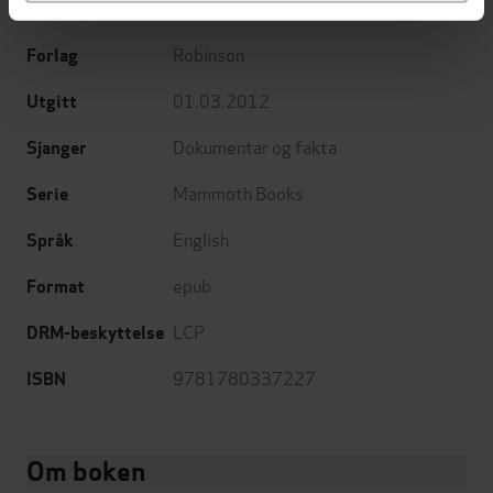
Geoff Tibballs
(forfatter)
Forfattere
Robinson
Forlag
01.03.2012
Utgitt
Dokumentar og fakta
Sjanger
Mammoth Books
Serie
English
Språk
epub
Format
LCP
DRM-beskyttelse
9781780337227
ISBN
Om boken