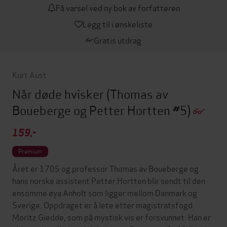
Få varsel ved ny bok av forfatteren
Legg til i ønskeliste
Gratis utdrag
Kurt Aust
Når døde hvisker
(Thomas av
Boueberge og Petter Hortten #5)
159,-
Premium
Året er 1705 og professor Thomas av Boueberge og
hans norske assistent Petter Hortten blir sendt til den
ensomme øya Anholt som ligger mellom Danmark og
Sverige. Oppdraget er å lete etter magistratsfogd
Moritz Giedde, som på mystisk vis er forsvunnet. Han er