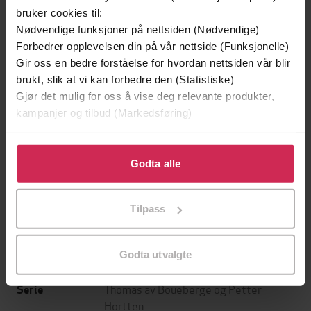
Skipet med det onde øye
Vredens dag
bruker cookies til:
Kurt Aust
Kurt Aust
Nødvendige funksjoner på nettsiden (Nødvendige)
EBOK
EBOK
Forbedrer opplevelsen din på vår nettside (Funksjonelle)
Gir oss en bedre forståelse for hvordan nettsiden vår blir
brukt, slik at vi kan forbedre den (Statistiske)
Gjør det mulig for oss å vise deg relevante produkter,
kriminalroman
kampanjer og tilbud (Markedsføring)
Undertittel
Kurt Aust
(forfatter)
Forfattere
Klikk på «Godta alle» for å gi oss ditt samtykke til å
bruke cookies for alle disse formålene. Du kan også
Godta alle
Aschehoug
Forlag
tilpasse ditt samtykke til spesifikke formål ved å klikke
på «Tilpass». Du kan når som helst trekke tilbake eller
28.10.2011
Utgitt
Tilpass
endre ditt samtykke.
471
sider
Lengde
Godta utvalgte
Krim
Sjanger
Thomas av Boueberge og Petter
Serie
Hortten