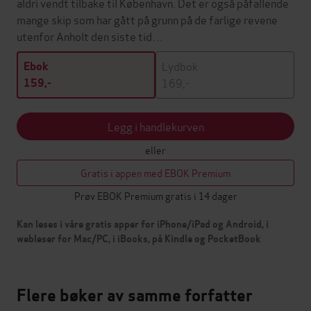
aldri vendt tilbake til København. Det er også påfallende
mange skip som har gått på grunn på de farlige revene
utenfor Anholt den siste tid…
Lydbok
Ebok
169,-
159,-
Legg i handlekurven
eller
Gratis i appen med EBOK Premium
Prøv EBOK Premium gratis i 14 dager
Kan leses i våre gratis apper for iPhone/iPad og Android, i
webleser for Mac/PC, i iBooks, på Kindle og PocketBook
Flere bøker av samme forfatter