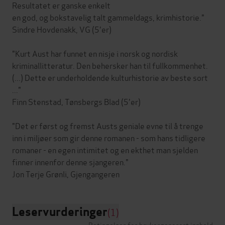
Resultatet er ganske enkelt
en god, og bokstavelig talt gammeldags, krimhistorie."
Sindre Hovdenakk, VG (5'er)
"Kurt Aust har funnet en nisje i norsk og nordisk
kriminallitteratur. Den behersker han til fullkommenhet.
(...) Dette er underholdende kulturhistorie av beste sort
..."
Finn Stenstad, Tønsbergs Blad (5'er)
"Det er først og fremst Austs geniale evne til å trenge
inn i miljøer som gir denne romanen - som hans tidligere
romaner - en egen intimitet og en ekthet man sjelden
finner innenfor denne sjangeren."
Leservurderinger
(1)
Betingelser for brukergenerert innhold