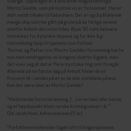
Sverige. Oppdraget er å lete etter magistratsfogd
Moritz Giedde, som på mystisk vis er forsvunnet. Han er
aldri vendt tilbake til København. Det er også påfallende
mange skip som har gått på grunn på de farlige revene
utenfor Anholt den siste tiden. Øyas 30-talls beboere
mistenkes for å plyndre skipene og for ikke å gi
tilstrekkelig hjelp til sjømenn som forliser.
Thomas og Petter tror Moritz Gieddes forsvinning kan ha
noe med unndragelser av kongens skatter å gjøre, men
det viser seg at det er flere mystiske ting som foregår.
Allerede på sin første dag på Anholt finner de et
frossent lik i sanden på et av de øde områdene på øya.
Kan det være liket av Moritz Giedde?
"Medrivende historisk lesning. (...) en av hans aller beste,
og et høydepunkt blant norske krimutgivelser i år."
Ole Jacob Hoel, Adresseavisen (5'er)
"Forfatteren behersker faget sitt til fingerspissene.