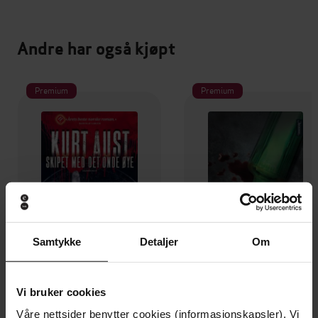
Andre har også kjøpt
Premium
Premium
Samtykke
Detaljer
Om
Vi bruker cookies
169,-
159,-
Våre nettsider benytter cookies (informasjonskapsler). Vi