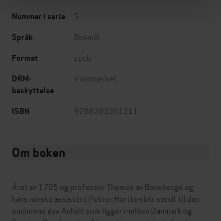
5
Nummer i serie
Bokmål
Språk
epub
Format
Vannmerket
DRM-
beskyttelse
9788203351211
ISBN
Om boken
Året er 1705 og professor Thomas av Boueberge og
hans norske assistent Petter Hortten blir sendt til den
ensomme øya Anholt som ligger mellom Danmark og