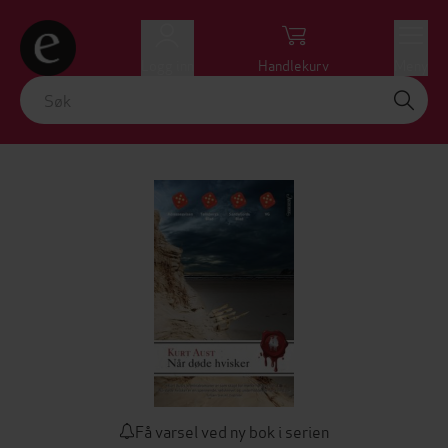
Logg inn
Handlekurv
Meny
Få varsel ved ny bok i serien