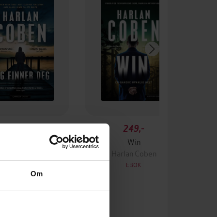
249,-
249,-
eg finner deg
Win
Harlan Coben
Harlan Coben
EBOK
EBOK
Om