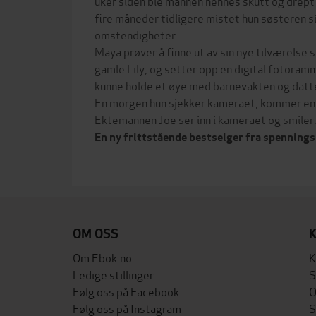
uker siden ble mannen hennes skutt og drept
fire måneder tidligere mistet hun søsteren s
omstendigheter.
Maya prøver å finne ut av sin nye tilværelse 
gamle Lily, og setter opp en digital fotoram
kunne holde et øye med barnevakten og datte
En morgen hun sjekker kameraet, kommer en 
Ektemannen Joe ser inn i kameraet og smiler
En ny frittstående bestselger fra spenning
OM OSS
Om Ebok.no
K
Ledige stillinger
S
Følg oss på Facebook
O
Følg oss på Instagram
S