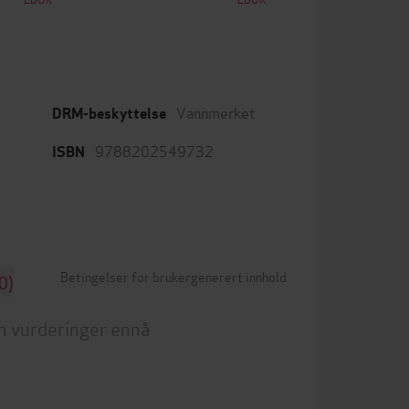
Vannmerket
DRM-beskyttelse
9788202549732
ISBN
Betingelser for brukergenerert innhold
0)
n vurderinger ennå