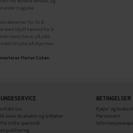
 rett for øynene hennes, og
in under tragiske
som alenemor for to år
me med skjult kamera for å
ren mens hun er på jobb.
mann til syne på skjermen.
.
smesteren Harlan Coben.
KUNDESERVICE
BETINGELSER
ontakt oss
Kjøps- og bruksvi
lik leser du ebøker og lydbøker
Personvern
fte stilte spørsmål
Informasjonskaps
elvpublisering