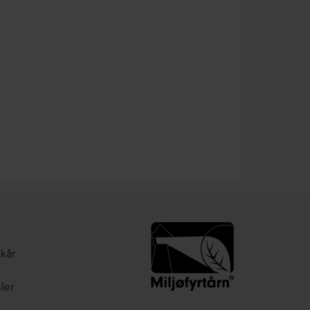
lkår
ler