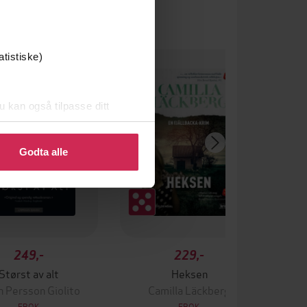
ak TV-serien
atistiske)
u kan også tilpasse ditt
 eller endre ditt samtykke.
Godta alle
249,-
229,-
Størst av alt
Heksen
n Persson Giolito
Camilla Läckberg
EBOK
EBOK