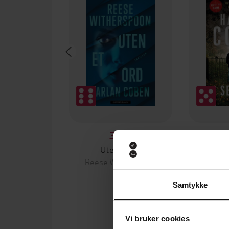
329,-
Uten et ord
Reese Witherspoon
Har
EBOK
Samtykke
Vi bruker cookies