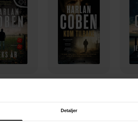
179,-
329,-
Seks år
Kom tilbake
J
lan Coben
Harlan Coben
EBOK
EBOK
Detaljer