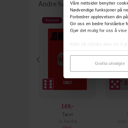
Andre har også kjøpt
Våre nettsider benytter cooki
Nødvendige funksjoner på ne
Forbedrer opplevelsen din på
Premium
Premium
Gir oss en bedre forståelse fo
Gjør det mulig for oss å vise
Klikk på «Godta alle» for å gi
samtykke til spesifikke formå
Godta utvalgte
169,-
Tørst
Jo Nesbø
Jussi
EBOK