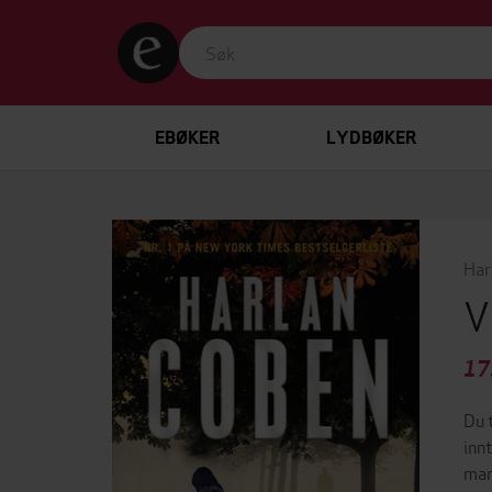
EBØKER
LYDBØKER
Har
V
17
Du 
inn
man