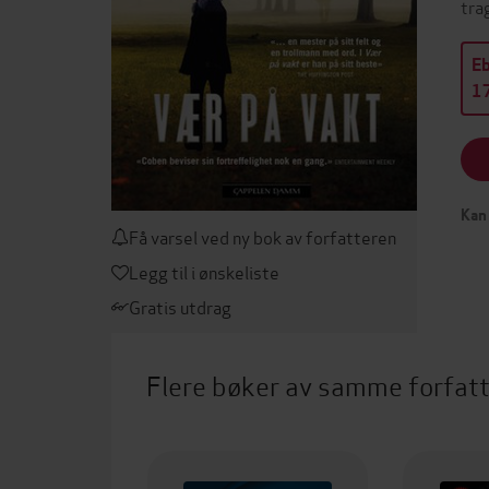
tra
E
17
Kan 
Få varsel ved ny bok av forfatteren
Legg til i ønskeliste
Gratis utdrag
Flere bøker av samme forfat