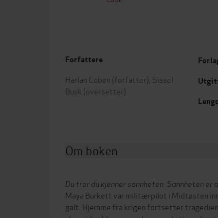
Forfattere
Forla
Harlan Coben
(forfatter),
Sissel
Utgit
Busk
(oversetter)
Leng
Om boken
Du tror du kjenner sannheten.
Sannheten er at
Maya Burkett var militærpilot i Midtøsten inn
galt. Hjemme fra krigen fortsetter tragedie