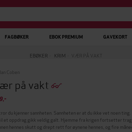
FAGBØKER
EBOK PREMIUM
GAVEKORT
EBØKER
KRIM
VÆR PÅ VAKT
lan Coben
ær på vakt
9,-
tror du kjenner sannheten. Sannheten er at du ikke vet noen ting
til et oppdrag gikk veldig galt. Hjemme fra krigen fortsetter tra
nen hennes skutt og drept rett for øynene hennes, og fire måned