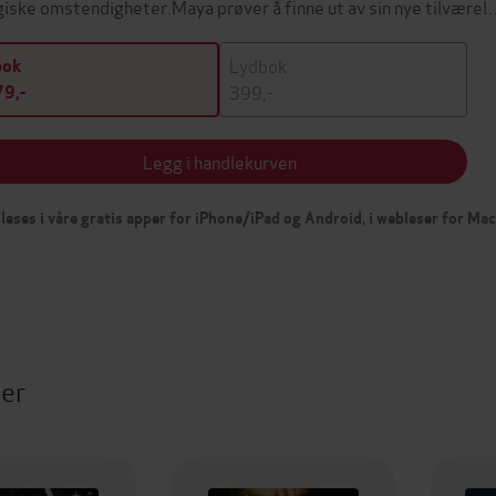
giske omstendigheter.Maya prøver å finne ut av sin nye tilvære
Lydbok
bok
399,-
9,-
Legg i handlekurven
leses i våre gratis apper for iPhone/iPad og Android, i webleser for Ma
ter