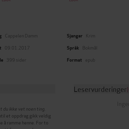
Cappelen Damm
Krim
g
Sjanger
09.01.2017
Bokmål
t
Språk
399
sider
epub
de
Format
Leservurderinger
(
Inge
 du ikke vet noen ting.
til et oppdrag gikk veldig
ne å ramme henne. For to