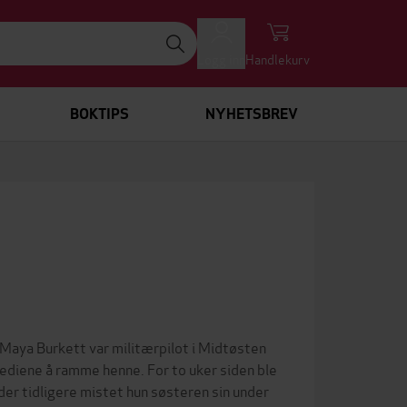
Logg inn
Handlekurv
BOKTIPS
NYHETSBREV
. Maya Burkett var militærpilot i Midtøsten
gediene å ramme henne. For to uker siden ble
er tidligere mistet hun søsteren sin under