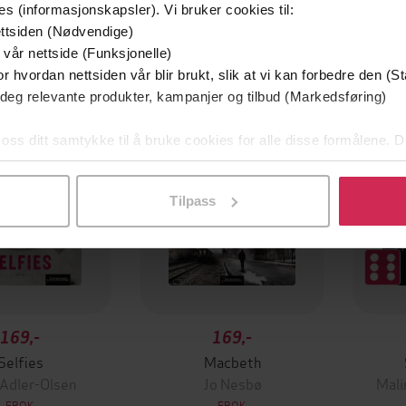
es (informasjonskapsler). Vi bruker cookies til:
ttsiden (Nødvendige)
 vår nettside (Funksjonelle)
Premium
Boka b
r hvordan nettsiden vår blir brukt, slik at vi kan forbedre den (St
 deg relevante produkter, kampanjer og tilbud (Markedsføring)
 oss ditt samtykke til å bruke cookies for alle disse formålene. D
l ved å klikke på «Tilpass». Du kan når som helst trekke tilbake
Tilpass
169,-
169,-
Selfies
Macbeth
 Adler-Olsen
Jo Nesbø
Mali
EBOK
EBOK