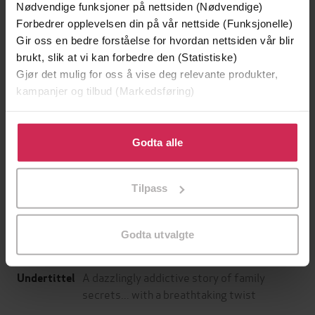
Nødvendige funksjoner på nettsiden (Nødvendige)
Forbedrer opplevelsen din på vår nettside (Funksjonelle)
Gir oss en bedre forståelse for hvordan nettsiden vår blir
brukt, slik at vi kan forbedre den (Statistiske)
Gjør det mulig for oss å vise deg relevante produkter,
kampanjer og tilbud (Markedsføring)
Klikk på «Godta alle» for å gi oss ditt samtykke til å
bruke cookies for alle disse formålene. Du kan også
Godta alle
129,-
129,-
tilpasse ditt samtykke til spesifikke formål ved å klikke
Minnesota
Utskudd
på «Tilpass». Du kan når som helst trekke tilbake eller
Jo Nesbø
Jørn Lier Horst
Tilpass
endre ditt samtykke.
EBOK
EBOK
Godta utvalgte
A dazzlingly addictive story of family
Undertittel
secrets... with a breathtaking twist