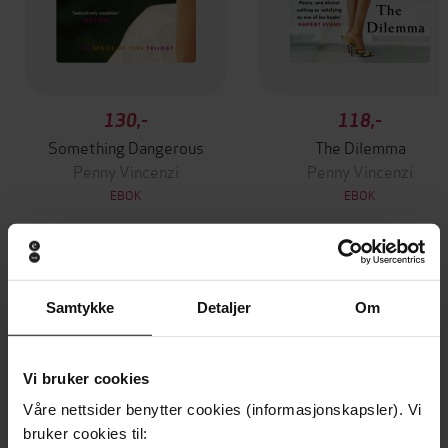
130,-
118,-
Something Dangerous
The Dilemma
Penny Vincenzi
Penny Vincenzi
EBOK
EBOK
Andre har også kjøpt
Samtykke
Detaljer
Om
Premium
Premium
Vi bruker cookies
Vinner av Rivertonprisen
Første gang på tilbud
Våre nettsider benytter cookies (informasjonskapsler). Vi
bruker cookies til: