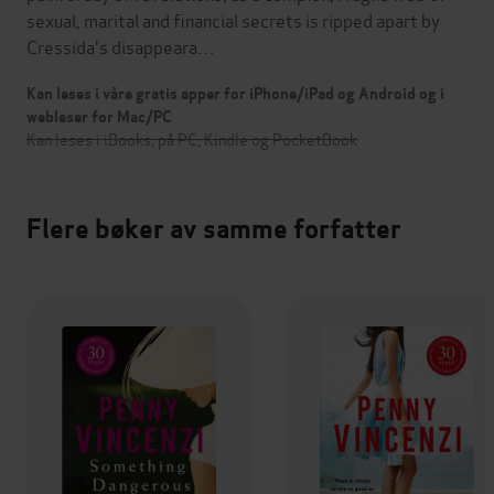
sexual, marital and financial secrets is ripped apart by
Cressida's disappeara…
Kan leses i våre gratis apper for iPhone/iPad og Android og i
webleser for Mac/PC
Kan leses i iBooks, på PC, Kindle og PocketBook
Flere bøker av samme forfatter