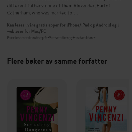
different fathers: none of them Alexander, Earl of
Catherham, who was married to t…
Kan leses i våre gratis apper for iPhone/iPad og Android og i
webleser for Mac/PC
Kan leses i iBooks, på PC, Kindle og PocketBook
Flere bøker av samme forfatter