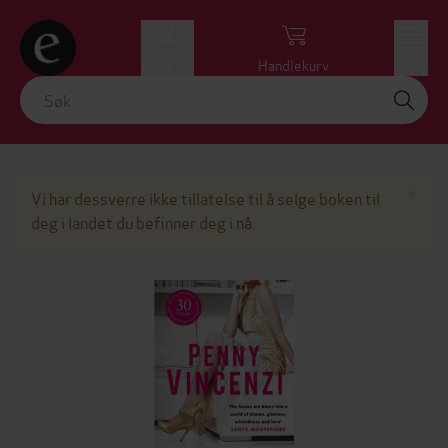
Logg inn
Handlekurv
Meny
Lu
×
Vi har dessverre ikke tillatelse til å selge boken til
deg i landet du befinner deg i nå.