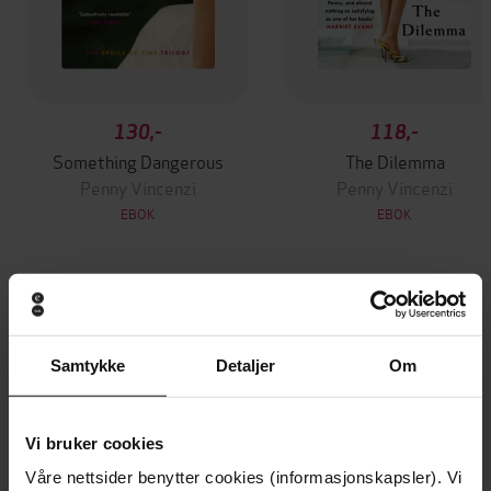
130,-
118,-
Something Dangerous
The Dilemma
Penny Vincenzi
Penny Vincenzi
EBOK
EBOK
Andre har også kjøpt
Samtykke
Detaljer
Om
Premium
Premium
Vinner av Rivertonprisen
Første gang på tilbud
Vi bruker cookies
Våre nettsider benytter cookies (informasjonskapsler). Vi