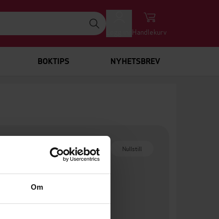
Logg inn
Handlekurv
BOKTIPS
NYHETSBREV
Nullstill
Om