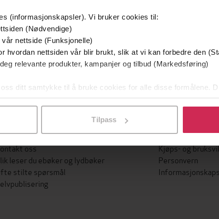
Bøker i Premium
Kan sendes til Kindle og PocketBook
es (informasjonskapsler). Vi bruker cookies til:
ttsiden (Nødvendige)
 vår nettside (Funksjonelle)
r hvordan nettsiden vår blir brukt, slik at vi kan forbedre den (St
 deg relevante produkter, kampanjer og tilbud (Markedsføring)
Beklager! Vi kunne ikke finne det du søkte etter.
 oss ditt samtykke til å bruke cookies for alle disse formålene. D
l ved å klikke på «Tilpass». Du kan når som helst trekke tilbake
Tilpass
KUNDESERVICE
BETINGELSER
ontakt oss
Kjøps- og bruksvi
lik leser du ebøker og lydbøker
Personvern
fte stilte spørsmål
Informasjonskaps
elvpublisering