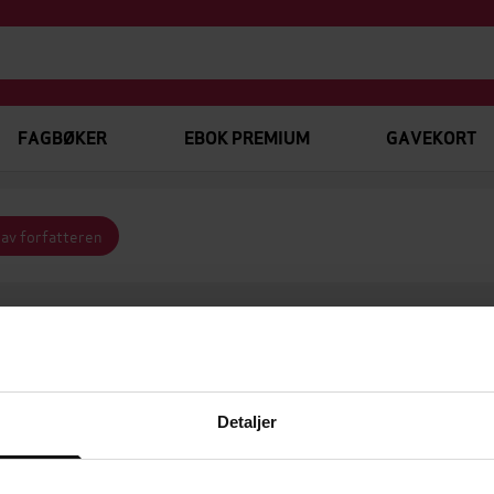
FAGBØKER
EBOK PREMIUM
GAVEKORT
 av forfatteren
VIS FILTRE
FORMAT
Detaljer