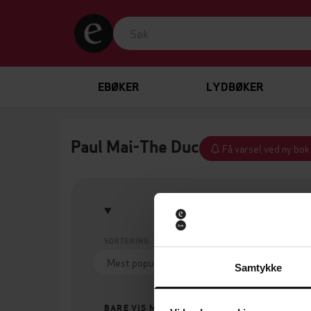
EBØKER
LYDBØKER
Paul Mai-The Duc
Få varsel ved ny bok
SORTERING
SPRÅK
Samtykke
BARE VIS MEG