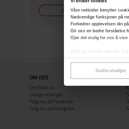
Vi bruker cookies
Bøker på tilbud
Våre nettsider benytter cooki
Nødvendige funksjoner på ne
Forbedrer opplevelsen din på
Gir oss en bedre forståelse fo
Gjør det mulig for oss å vise
Klikk på «Godta alle» for å gi
samtykke til spesifikke formå
Godta utvalgte
OM OSS
Om Ebok.no
K
Ledige stillinger
S
Følg oss på Facebook
O
Følg oss på Instagram
S