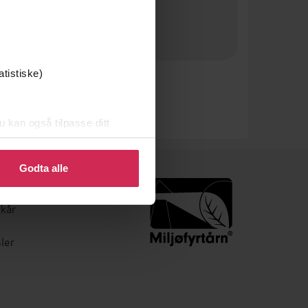
atistiske)
u kan også tilpasse ditt
 eller endre ditt samtykke.
Godta alle
lkår
ler