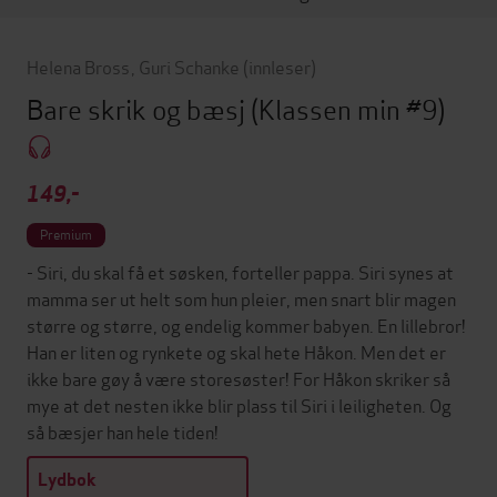
Helena Bross
,
Guri Schanke
(innleser)
Bare skrik og bæsj
(Klassen min #9)
149,-
Premium
- Siri, du skal få et søsken, forteller pappa. Siri synes at
mamma ser ut helt som hun pleier, men snart blir magen
større og større, og endelig kommer babyen. En lillebror!
Han er liten og rynkete og skal hete Håkon. Men det er
ikke bare gøy å være storesøster! For Håkon skriker så
mye at det nesten ikke blir plass til Siri i leiligheten. Og
så bæsjer han hele tiden!
Lydbok