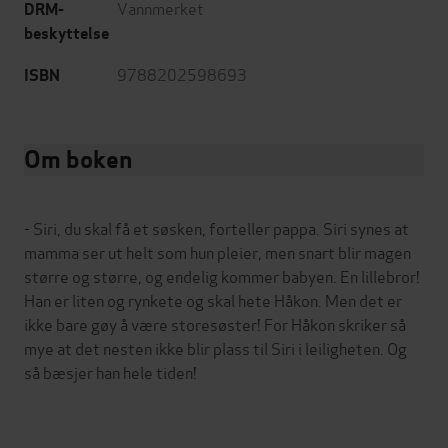
Vannmerket
DRM-
beskyttelse
9788202598693
ISBN
Om boken
- Siri, du skal få et søsken, forteller pappa. Siri synes at
mamma ser ut helt som hun pleier, men snart blir magen
større og større, og endelig kommer babyen. En lillebror!
Han er liten og rynkete og skal hete Håkon. Men det er
ikke bare gøy å være storesøster! For Håkon skriker så
mye at det nesten ikke blir plass til Siri i leiligheten. Og
så bæsjer han hele tiden!