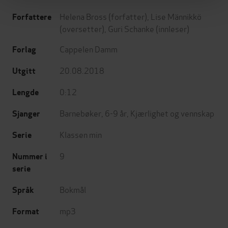
Helena Bross
(forfatter),
Lise Männikkö
Forfattere
(oversetter),
Guri Schanke
(innleser)
Cappelen Damm
Forlag
20.08.2018
Utgitt
0:12
Lengde
Barnebøker
,
6-9 år
,
Kjærlighet og vennskap
Sjanger
Klassen min
Serie
9
Nummer i
serie
Bokmål
Språk
mp3
Format