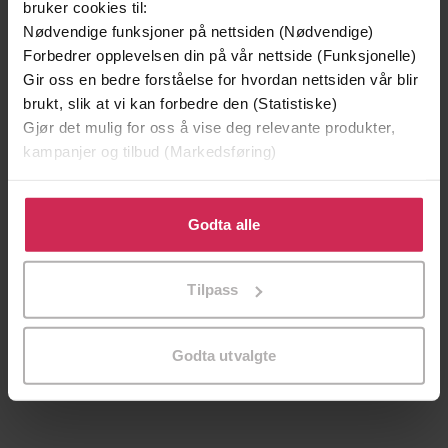
bruker cookies til:
Nødvendige funksjoner på nettsiden (Nødvendige)
Forbedrer opplevelsen din på vår nettside (Funksjonelle)
Gir oss en bedre forståelse for hvordan nettsiden vår blir
brukt, slik at vi kan forbedre den (Statistiske)
Gjør det mulig for oss å vise deg relevante produkter,
kampanjer og tilbud (Markedsføring)
Klikk på «Godta alle» for å gi oss ditt samtykke til å
bruke cookies for alle disse formålene. Du kan også
Godta alle
tilpasse ditt samtykke til spesifikke formål ved å klikke
på «Tilpass». Du kan når som helst trekke tilbake eller
Tilpass
179,-
endre ditt samtykke.
Bukkene Bruse på badeland
Bjørn F. Rørvik
Godta utvalgte
LYDBOK