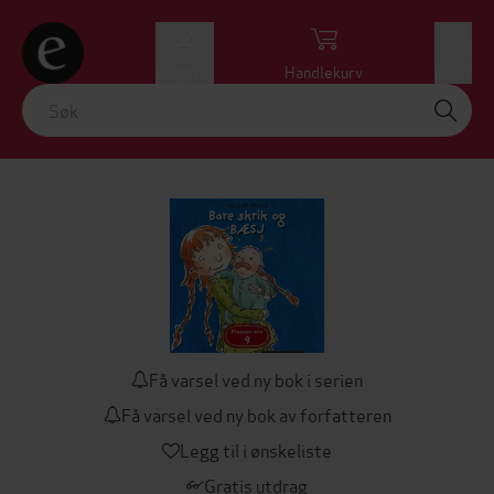
Logg inn
Handlekurv
Meny
Få varsel ved ny bok i serien
Få varsel ved ny bok av forfatteren
Legg til i ønskeliste
Gratis utdrag