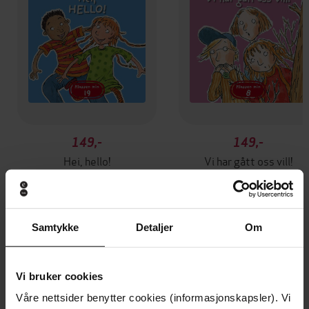
149,-
149,-
Hei, hello!
Vi har gått oss vill!
Helena Bross
Helena Bross
LYDBOK
LYDBOK
Samtykke
Detaljer
Om
Andre har også kjøpt
Vi bruker cookies
Våre nettsider benytter cookies (informasjonskapsler). Vi
Premium