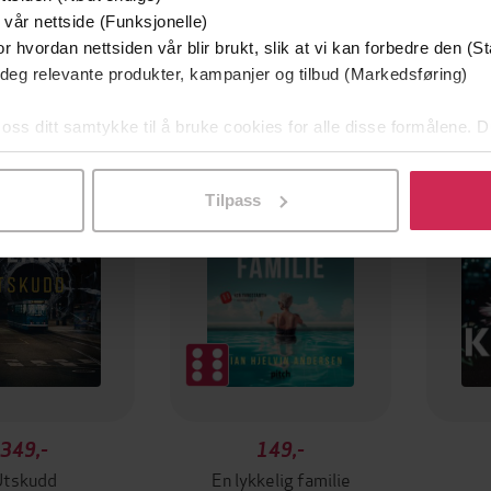
 vår nettside (Funksjonelle)
r hvordan nettsiden vår blir brukt, slik at vi kan forbedre den (St
 deg relevante produkter, kampanjer og tilbud (Markedsføring)
mium
Premium
 oss ditt samtykke til å bruke cookies for alle disse formålene. D
g på tilbud
l ved å klikke på «Tilpass». Du kan når som helst trekke tilbake
Tilpass
349,-
149,-
Utskudd
En lykkelig familie