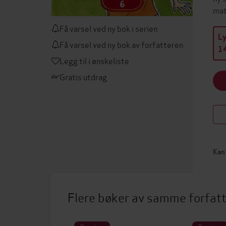
mat
Få varsel ved ny bok i serien
L
Få varsel ved ny bok av forfatteren
14
Legg til i ønskeliste
Gratis utdrag
Kan 
Flere bøker av samme forfat