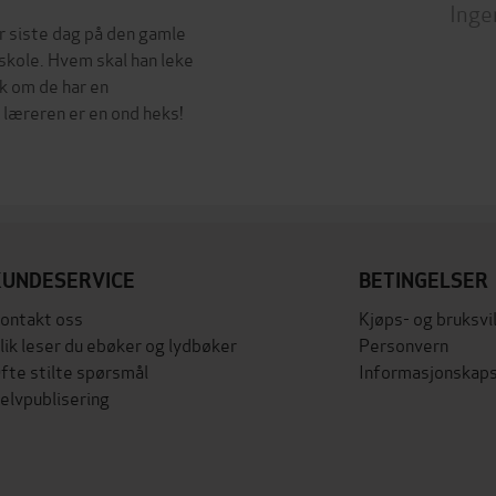
Inge
er siste dag på den gamle
skole. Hvem skal han leke
k om de har en
læreren er en ond heks!
KUNDESERVICE
BETINGELSER
ontakt oss
Kjøps- og bruksvi
lik leser du ebøker og lydbøker
Personvern
fte stilte spørsmål
Informasjonskaps
elvpublisering