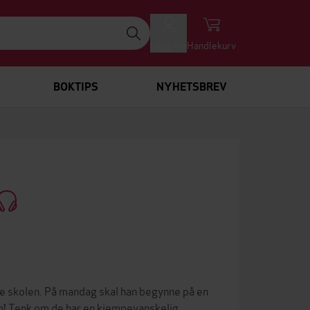
Logg inn
Handlekurv
BOKTIPS
NYHETSBREV
mle skolen. På mandag skal han begynne på en
m! Tenk om de har en kjempevanskelig