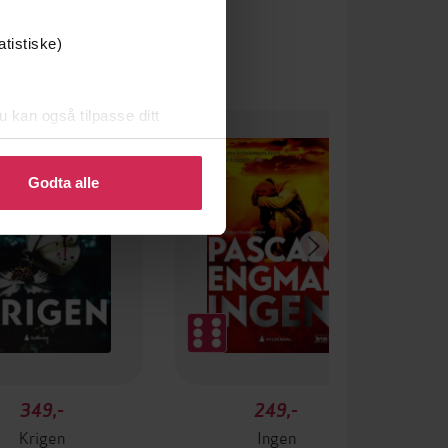
atistiske)
u kan også tilpasse ditt
 eller endre ditt samtykke.
Godta alle
349,-
249,-
Krigen
Ingen