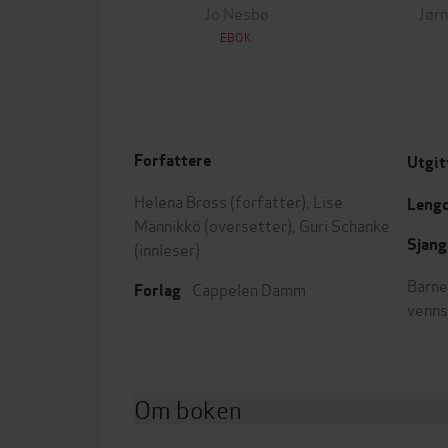
Jo Nesbø
Jørn
EBOK
Forfattere
Utgit
Helena Bross
(forfatter),
Lise
Leng
Männikkö
(oversetter),
Guri Schanke
Sjang
(innleser)
Barne
Cappelen Damm
Forlag
venn
Om boken