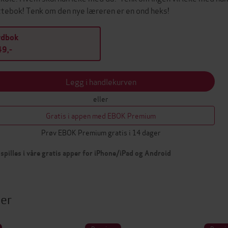
tebok! Tenk om den nye læreren er en ond heks!
ydbok
9,-
Legg i handlekurven
eller
Gratis i appen med EBOK Premium
Prøv EBOK Premium gratis i 14 dager
spilles i våre gratis apper for iPhone/iPad og Android
ter