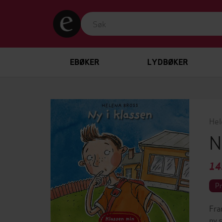
EBØKER
LYDBØKER
Hel
N
14
P
Fra
ny 