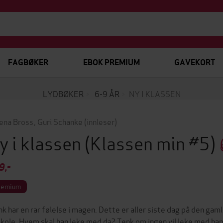
FAGBØKER
EBOK PREMIUM
GAVEKORT
LYDBØKER
6-9 ÅR
NY I KLASSEN
ena Bross
,
Guri Schanke
(innleser)
y i klassen
(Klassen min #5)
9,-
remium
nk har en rar følelse i magen. Dette er aller siste dag på den ga
skole. Hvem skal han leke med da? Tenk om ingen vil leke med ha