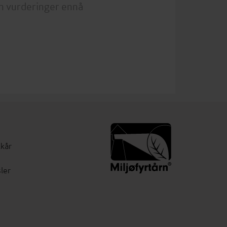
n vurderinger ennå
lkår
ler