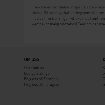
Frank har en rar følelse i magen. Dette er all
skolen. På mandag skal han begynne på en ny 
med da? Tenk om ingen vil leke med ham! Ten
kjempevanskelig mattebok! Tenk om den nye 
OM OSS
Om Ebok.no
K
Ledige stillinger
S
Følg oss på Facebook
O
Følg oss på Instagram
S