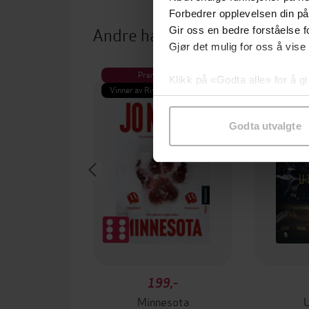
Forbedrer opplevelsen din på
Andre har også kjøpt
Gir oss en bedre forståelse fo
Gjør det mulig for oss å vise
Premium
Pre
Klikk på «Godta alle» for å gi
Vinner av Rivertonprisen
Første gan
samtykke til spesifikke formå
Godta utvalgte
199,-
Minnesota