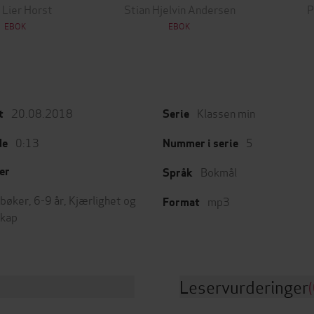
 Lier Horst
Stian Hjelvin Andersen
P
EBOK
EBOK
20.08.2018
Klassen min
t
Serie
0:13
5
de
Nummer i serie
Bokmål
er
Språk
bøker
,
6-9 år
,
Kjærlighet og
mp3
Format
skap
Leservurderinger
(