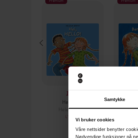
Premium
Premium
149,-
Samtykke
Hei, hello!
Bare 
Helena Bross
Hel
LYDBOK
Vi bruker cookies
Våre nettsider benytter cooki
Nødvendige funksjoner på ne