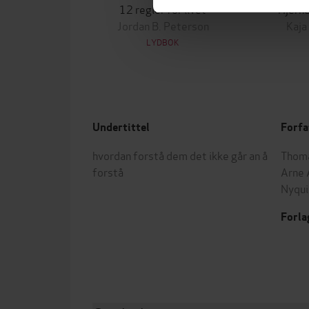
12 regler for livet
Hjerne
Jordan B. Peterson
Kaja
LYDBOK
Undertittel
Forfa
hvordan forstå dem det ikke går an å
Thoma
forstå
Arne 
Nyqui
Forla