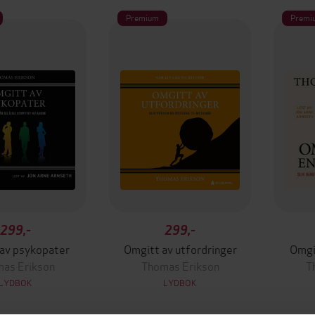
Premium
Premi
299,-
299,-
av psykopater
Omgitt av utfordringer
Omgi
as Erikson
Thomas Erikson
T
LYDBOK
LYDBOK