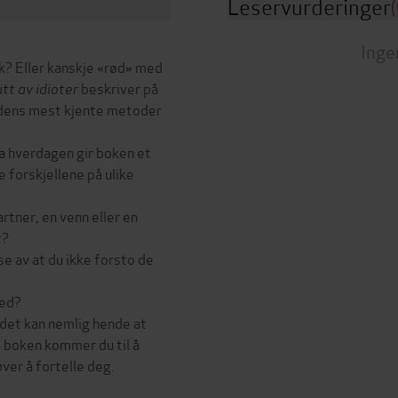
Leservurderinger
(
Inge
sk? Eller kanskje «rød» med
tt av idioter
beskriver på
rdens mest kjente metoder
a hverdagen gir boken et
e forskjellene på ulike
rtner, en venn eller en
t?
se av at du ikke forsto de
med?
 det kan nemlig hende at
e boken kommer du til å
ver å fortelle deg.