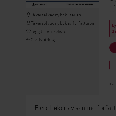
uli
hje
Få varsel ved ny bok i serien
Få varsel ved ny bok av forfatteren
L
Legg til i ønskeliste
29
Gratis utdrag
Kan 
Flere bøker av samme forfat