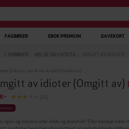
FAGBØKER
EBOK PREMIUM
GAVEKORT
LYDBØKER
HELSE OG LIVSSTIL
OMGITT AV IDIOTER
mas Erikson
,
Jon Arne Arnseth
(innleser)
mgitt av idioter
(Omgitt av)
9,-
(25)
remium
du «gul» og impulsiv eller «blå» og analytisk? Eller kanskje «rød
itt av idioter beskriver på en lettlest og underholdende måte e