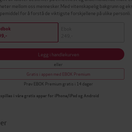
kheter mellom oss mennesker.Med vitenskapelig bakgrunn og eks
lpemiddel for å forstå de viktigste forskjellene på ulike personl
Ebok
ydbok
249,-
9,-
Legg i handlekurven
eller
Gratis i appen med EBOK Premium
Prøv EBOK Premium gratis i 14 dager
spilles i våre gratis apper for iPhone/iPad og Android
ter