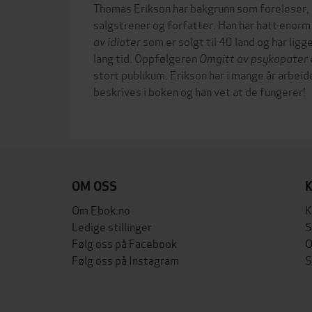
Thomas Erikson har bakgrunn som foreleser, c
salgstrener og forfatter. Han har hatt eno
av idioter
som er solgt til 40 land og har ligg
lang tid. Oppfølgeren
Omgitt av psykopater
stort publikum. Erikson har i mange år arbe
beskrives i boken og han vet at de fungerer!
OM OSS
Om Ebok.no
K
Ledige stillinger
S
Følg oss på Facebook
O
Følg oss på Instagram
S