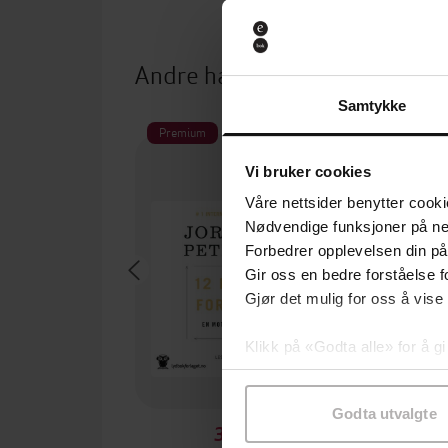
Andre har også kjøpt
Samtykke
Premium
Vi bruker cookies
Våre nettsider benytter cooki
Nødvendige funksjoner på ne
Forbedrer opplevelsen din på
Gir oss en bedre forståelse fo
Gjør det mulig for oss å vise
Klikk på «Godta alle» for å gi
samtykke til spesifikke formå
Godta utvalgte
399,-