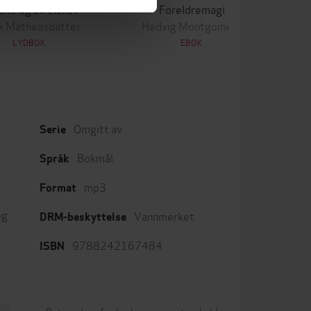
ske og bli elsket
Foreldremagi
k Matheasdatter
Hedvig Montgomery
LYDBOK
EBOK
Omgitt av
Serie
Bokmål
Språk
mp3
Format
og
Vannmerket
DRM-beskyttelse
9788242167484
ISBN