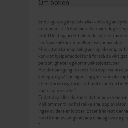
Om boken
Er du «gul» og impulsiv eller «blå» og analyti
en tendens til å dominere de rundt deg?
Omgi
en lettlest og underholdende måte en av ve
for å vise ulikheter mellom oss mennesker.
Med vitenskapelig bakgrunn og eksempler fr
konkret hjelpemiddel for å forstå de viktigst
personligheter og kommunikasjonstyper.
Har du noen gang forsøkt å ta opp noe med pa
kollega, og så har ingenting gått som planlag
Eller i forvirring forlatt et møte med en følel
andre som var der?
Er det deg eller de andre det er noe i veien 
Velkommen til en hel rekke aha-opplevelser,
ingen av dere er idioter. Etter å ha lest denn
forstå mer av omgivelsene dine og hva de prø
*