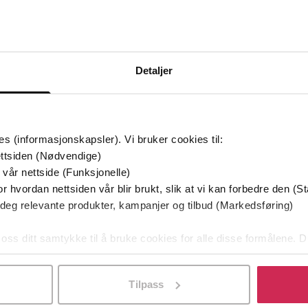
Detaljer
Premium
Premi
es (informasjonskapsler). Vi bruker cookies til:
ttsiden (Nødvendige)
 vår nettside (Funksjonelle)
r hvordan nettsiden vår blir brukt, slik at vi kan forbedre den (St
 deg relevante produkter, kampanjer og tilbud (Markedsføring)
 oss ditt samtykke til å bruke cookies for alle disse formålene. D
l ved å klikke på «Tilpass». Du kan når som helst trekke tilbake
Tilpass
199,-
399,-