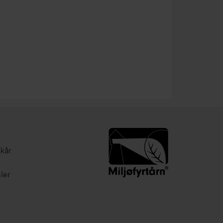
lkår
ler