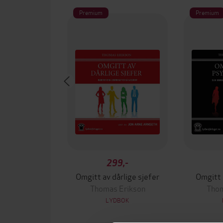
Premium
Premium
299,-
Omgitt av dårlige sjefer
Omgitt 
Thomas Erikson
Thom
LYDBOK