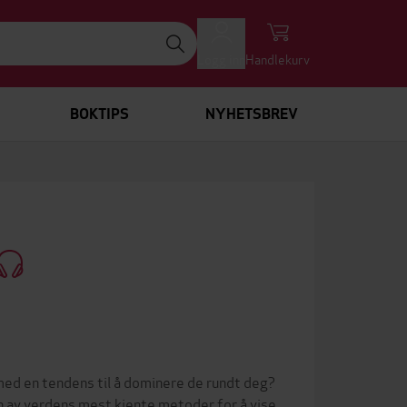
Logg inn
Handlekurv
BOKTIPS
NYHETSBREV
» med en tendens til å dominere de rundt deg?
n av verdens mest kjente metoder for å vise