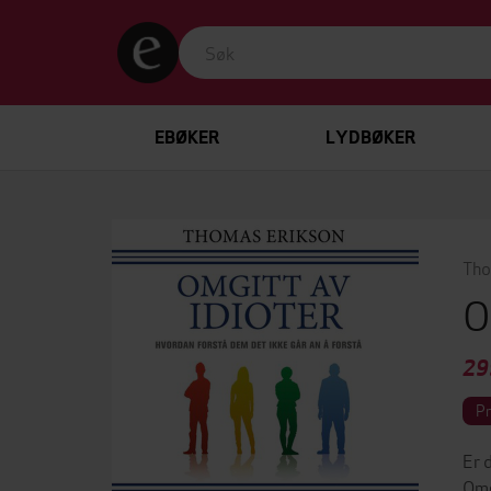
EBØKER
LYDBØKER
Tho
O
29
P
Er 
Omg