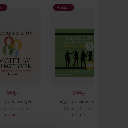
um
Premium
Pr
399,-
299,-
tt av energityver
Omgitt av narsissister
O
homas Erikson
Thomas Erikson
LYDBOK
LYDBOK