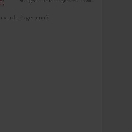
Betingelser for brukergenerert innhold
0)
n vurderinger ennå