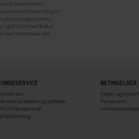
oach, lederutvikler,
rm suksess med boken
Omgitt
et på bestselgerlistene i
er også i ferd med å nå et
idet med verktøyene som
KUNDESERVICE
BETINGELSER
ontakt oss
Kjøps- og bruksvi
lik leser du ebøker og lydbøker
Personvern
fte stilte spørsmål
Informasjonskaps
elvpublisering