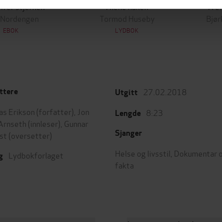
n er stjernen
Alene naken
Å el
 Nordengen
Tormod Huseby
Bjør
EBOK
LYDBOK
27.02.2018
ttere
Utgitt
s Erikson
(forfatter),
Jon
8:23
Lengde
Arnseth
(innleser),
Gunnar
Sjanger
st
(oversetter)
Helse og livsstil
,
Dokumentar 
Lydbokforlaget
g
fakta