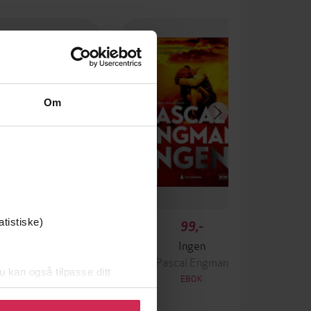
Om
atistiske)
349,-
99,-
Krigen
Ingen
ascal Engman
Pascal Engman
u kan også tilpasse ditt
EBOK
EBOK
 eller endre ditt samtykke.