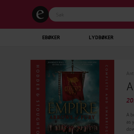
EBØKER
LYDBØKER
Ant
A
20
A b
as 
dow