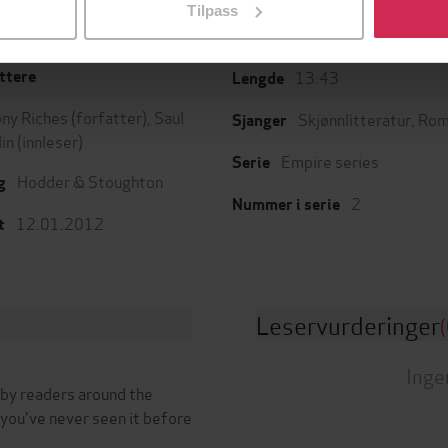
Tilpass
13:43
ttere
Lengde
ny Riches
(forfatter),
Saul
Skjønnlitteratur
,
Rom
Sjanger
lin
(innleser)
Empire series
Serie
Hodder & Stoughton
g
2
Nummer i serie
12.01.2012
t
Leservurderinger
(
Inge
 by readers around the
you've never seen it before