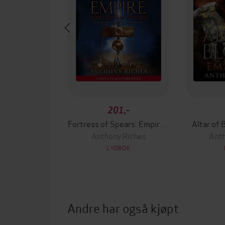
201,-
Fortress of Spears: Empire III
Altar of 
Anthony Riches
Anth
LYDBOK
Andre har også kjøpt