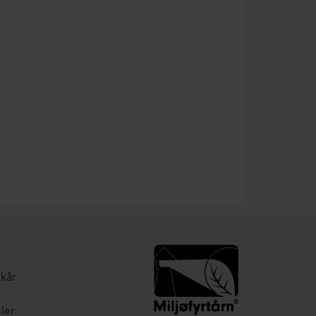
lkår
ler