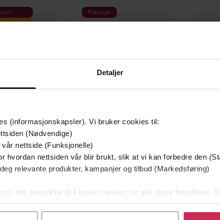
mium
Premium
g på tilbud
Detaljer
es (informasjonskapsler). Vi bruker cookies til:
ttsiden (Nødvendige)
 vår nettside (Funksjonelle)
r hvordan nettsiden vår blir brukt, slik at vi kan forbedre den (St
129,-
79,-
 deg relevante produkter, kampanjer og tilbud (Markedsføring)
Utskudd
En lykkelig familie
 Lier Horst
Stian Hjelvin Andersen
P
 oss ditt samtykke til å bruke cookies for alle disse formålene. D
EBOK
EBOK
l ved å klikke på «Tilpass». Du kan når som helst trekke tilbake