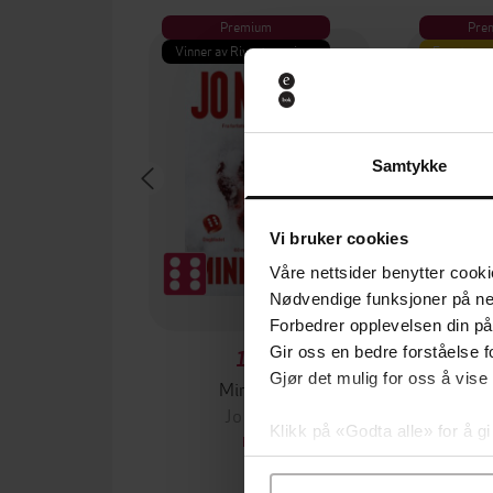
Premium
Pre
Vinner av Rivertonprisen
Første gan
Samtykke
Vi bruker cookies
Våre nettsider benytter cooki
Nødvendige funksjoner på ne
Forbedrer opplevelsen din på
Gir oss en bedre forståelse fo
129,-
Gjør det mulig for oss å vise
Minnesota
Jo Nesbø
Jørn
Klikk på «Godta alle» for å gi
EBOK
samtykke til spesifikke formå