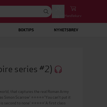
Logg inn
Handlekurv
BOKTIPS
NYHETSBREV
ire series #2)
 world, that captures the real Roman Army
d as Simon Scarrow' ⭐⭐⭐⭐⭐'You can't put it
is second to none' ⭐⭐⭐⭐⭐'A first class