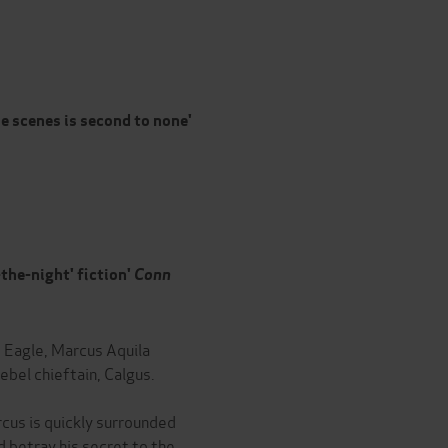
e scenes is second to none'
-the-night' fiction'
Conn
t Eagle, Marcus Aquila
bel chieftain, Calgus.
rcus is quickly surrounded
 betray his secret to the