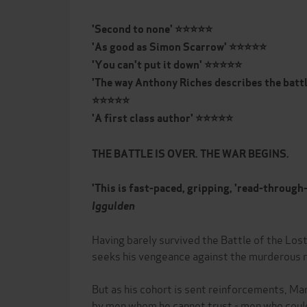
'Second to none' ⭐⭐⭐⭐⭐
'As good as Simon Scarrow'
⭐⭐⭐⭐⭐
'You can't put it down'
⭐⭐⭐⭐⭐
'The way Anthony Riches describes the battl
⭐⭐⭐⭐⭐
'A first class author'
⭐⭐⭐⭐⭐
THE BATTLE IS OVER. THE WAR BEGINS.
'This is fast-paced, gripping, 'read-through
Iggulden
Having barely survived the Battle of the Los
seeks his vengeance against the murderous re
But as his cohort is sent reinforcements, Ma
by men whom he cannot trust - men who could