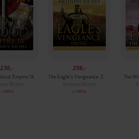
236,-
296,-
Blood: Empire IX
The Eagle's Vengeance: Empire VI
The Wo
ony Riches
Anthony Riches
A
LYDBOK
LYDBOK