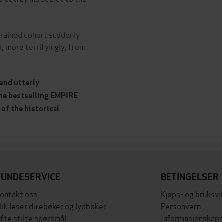
trained cohort suddenly
, more terrifyingly, from
and utterly
he bestselling EMPIRE
of the historical
KUNDESERVICE
BETINGELSER
ontakt oss
Kjøps- og bruksvi
lik leser du ebøker og lydbøker
Personvern
fte stilte spørsmål
Informasjonskaps