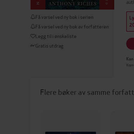
aut
Få varsel ved ny bok i serien
L
20
Få varsel ved ny bok av forfatteren
Legg til i ønskeliste
Gratis utdrag
Kan 
Kan
Flere bøker av samme forfat