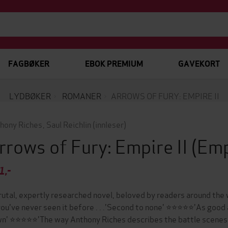
FAGBØKER
EBOK PREMIUM
GAVEKORT
LYDBØKER
ROMANER
ARROWS OF FURY: EMPIRE II
hony Riches
,
Saul Reichlin
(innleser)
rrows of Fury: Empire II
(Emp
1,-
rutal, expertly researched novel, beloved by readers around the
you've never seen it before . . .'Second to none' ⭐⭐⭐⭐⭐'As goo
n' ⭐⭐⭐⭐⭐'The way Anthony Riches describes the battle scenes 