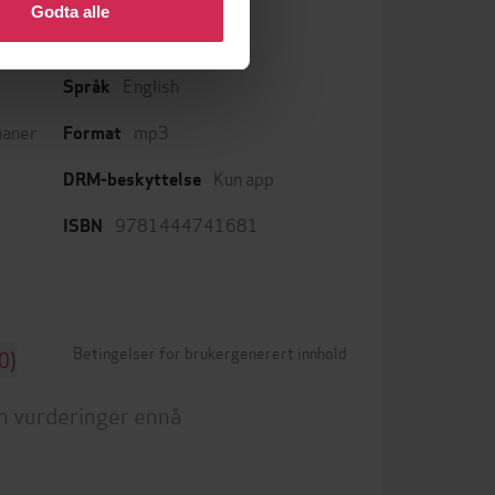
Godta alle
English
Språk
aner
mp3
Format
Kun app
DRM-beskyttelse
9781444741681
ISBN
Betingelser for brukergenerert innhold
0)
n vurderinger ennå