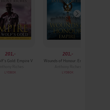
201,-
201,-
lf's Gold: Empire V
Wounds of Honour: Empire I
nthony Riches
Anthony Riches
LYDBOK
LYDBOK