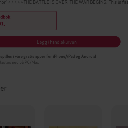
hor' ⭐⭐⭐⭐⭐THE BATTLE IS OVER. THE WAR BEGINS.'This is fast
ydbok
1,-
Legg i handlekurven
spilles i våre gratis apper for iPhone/iPad og Android
 lastes ned på PC/Mac
ter