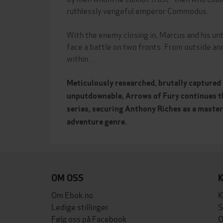
ruthlessly vengeful emperor Commodus.
With the enemy closing in, Marcus and his un
face a battle on two fronts. From outside and
within . . .
Meticulously researched, brutally captured 
unputdownable, Arrows of Fury continues t
series, securing Anthony Riches as a master 
adventure genre.
OM OSS
Om Ebok.no
K
Ledige stillinger
S
Følg oss på Facebook
O