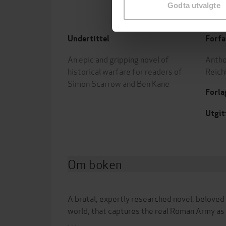
Godta utvalgte
Undertittel
Forfa
An epic and gripping novel of
Antho
historical warfare for readers of
Reich
Simon Scarrow and Ben Kane
Forla
Utgit
Om boken
A brutal, expertly researched novel, beloved
world, that captures the real Roman Army as 
. . .