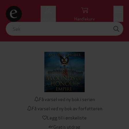
Logg inn
Handlekurv
Meny
Få varsel ved ny bok i serien
Få varsel ved ny bok av forfatteren
Legg til i ønskeliste
Gratis utdrag