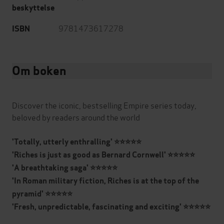
beskyttelse
9781473617278
ISBN
Om boken
Discover the iconic, bestselling Empire series today,
beloved by readers around the world
'Totally, utterly enthralling' ⭐⭐⭐⭐⭐
'Riches is just as good as Bernard Cornwell' ⭐⭐⭐⭐⭐
'A breathtaking saga' ⭐⭐⭐⭐⭐
'In Roman military fiction, Riches is at the top of the
pyramid' ⭐⭐⭐⭐⭐
'Fresh, unpredictable, fascinating and exciting' ⭐⭐⭐⭐⭐