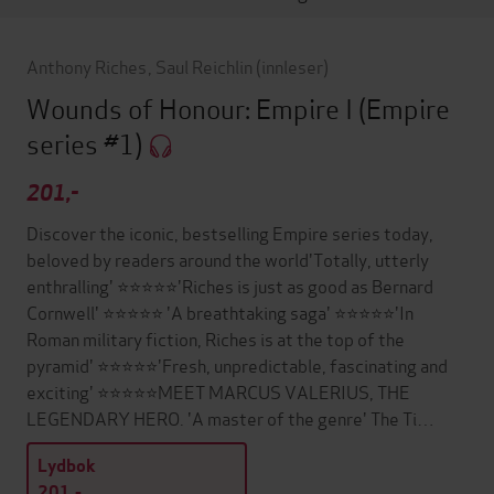
Anthony Riches
,
Saul Reichlin
(innleser)
Wounds of Honour: Empire I
(Empire
series #1)
201,-
Discover the iconic, bestselling Empire series today,
beloved by readers around the world'Totally, utterly
enthralling' ⭐⭐⭐⭐⭐'Riches is just as good as Bernard
Cornwell' ⭐⭐⭐⭐⭐ 'A breathtaking saga' ⭐⭐⭐⭐⭐'In
Roman military fiction, Riches is at the top of the
pyramid' ⭐⭐⭐⭐⭐'Fresh, unpredictable, fascinating and
exciting' ⭐⭐⭐⭐⭐MEET MARCUS VALERIUS, THE
LEGENDARY HERO. 'A master of the genre' The Ti…
Lydbok
201,-