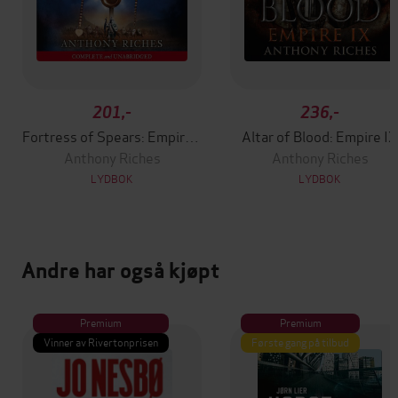
201,-
236,-
Fortress of Spears: Empire III
Altar of Blood: Empire IX
Anthony Riches
Anthony Riches
LYDBOK
LYDBOK
Andre har også kjøpt
Premium
Premium
Vinner av Rivertonprisen
Første gang på tilbud