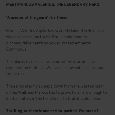
MEET MARCUS VALERIUS, THE LEGENDARY HERO.
'A master of the genre'
The Times
Marcus Valerius Aquila has scarcely landed in Britannia
when he has to run for his life - condemned to
dishonourable death by power-crazed emperor
Commodus.
The plan is to take a new name, serve in an obscure
regiment on Hadrian's Wall and lie low until he can hope
for justice.
Then a rebel army sweeps down from the wastes north
of the Wall, and Marcus has to prove he's hard enough to
lead a century in the front line of a brutal, violent war.
Thrilling, authentic and action-packed,
Wounds of