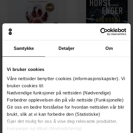
Samtykke
Detaljer
Om
129,-
129,-
Vi bruker cookies
Minnesota
Utskudd
Våre nettsider benytter cookies (informasjonskapsler). Vi
Jo Nesbø
Jørn Lier Horst
bruker cookies til:
EBOK
EBOK
Nødvendige funksjoner på nettsiden (Nødvendige)
Forbedrer opplevelsen din på vår nettside (Funksjonelle)
Gir oss en bedre forståelse for hvordan nettsiden vår blir
brukt, slik at vi kan forbedre den (Statistiske)
The gripping and unforgettable first book in
Undertittel
Gjør det mulig for oss å vise deg relevante produkter,
the bestselling Empire series
kampanjer og tilbud (Markedsføring)